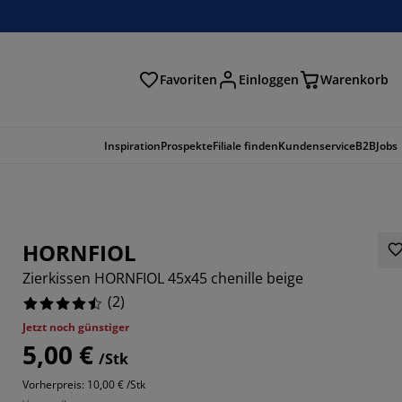
Favoriten
Einloggen
Warenkorb
n
Inspiration
Prospekte
Filiale finden
Kundenservice
B2B
Jobs
HORNFIOL
Zierkissen HORNFIOL 45x45 chenille beige
(
2
)
Jetzt noch günstiger
5,00 €
/Stk
Vorherpreis: 10,00 € /Stk