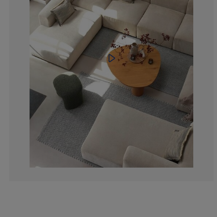
50%
0%
0%
0%