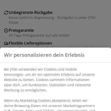
Unbegrenzte Rückgabe
Keine zeitliche Begrenzung - Rückgabe in jeder JYSK-
Filiale
Preisgarantie
30 Tage Preisgarantie auf alle Artikel
Flexible Lieferoptionen
Schnelle und einfache Lieferung nach deiner Wahl
Artikelnummer: 6886207
Produkteigenschaften
Bewertungen