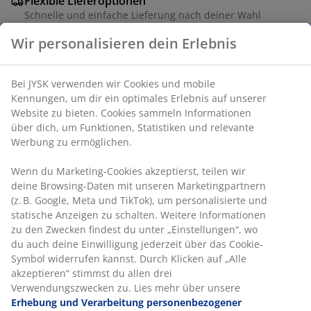
Flexible Lieferoptionen
Schnelle und einfache Lieferung nach deiner Wahl
Wir personalisieren dein Erlebnis
Artikelnummer: 6894526
Bei JYSK verwenden wir Cookies und mobile
Kennungen, um dir ein optimales Erlebnis auf unserer
Website zu bieten. Cookies sammeln Informationen
über dich, um Funktionen, Statistiken und relevante
Produkteigenschaften
Werbung zu ermöglichen.
Wenn du Marketing-Cookies akzeptierst, teilen wir
deine Browsing-Daten mit unseren Marketingpartnern
Bewertungen
(z. B. Google, Meta und TikTok), um personalisierte und
(
1
)
statische Anzeigen zu schalten. Weitere Informationen
zu den Zwecken findest du unter „Einstellungen“, wo
du auch deine Einwilligung jederzeit über das Cookie-
Symbol widerrufen kannst. Durch Klicken auf „Alle
Lieferung
akzeptieren“ stimmst du allen drei
Verwendungszwecken zu. Lies mehr über unsere
Erhebung und Verarbeitung personenbezogener