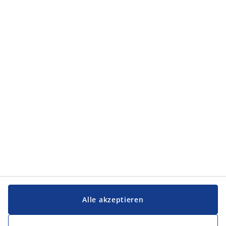
Kategorien
Kategorien
Service und Kontakt
Service und Kontakt
JYSK
JYSK
FIRMENSITZ
Folge JYSK
Alle akzeptieren