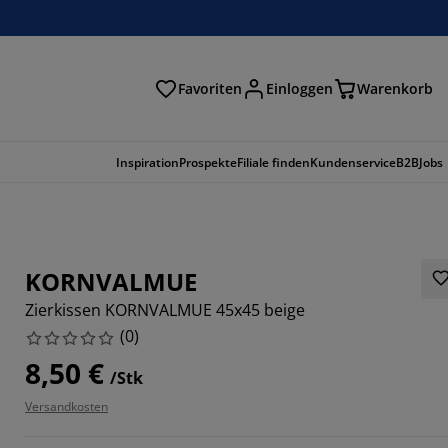
Favoriten
Einloggen
Warenkorb
n
Inspiration
Prospekte
Filiale finden
Kundenservice
B2B
Jobs
KORNVALMUE
Zierkissen KORNVALMUE 45x45 beige
(
0
)
8,50 €
/Stk
Versandkosten