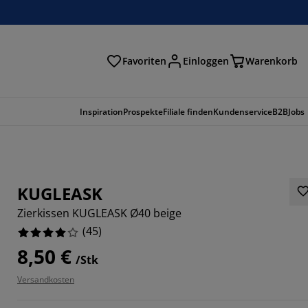
Favoriten
Einloggen
Warenkorb
n
Inspiration
Prospekte
Filiale finden
Kundenservice
B2B
Jobs
KUGLEASK
Zierkissen KUGLEASK Ø40 beige
(
45
)
8,50 €
/Stk
Versandkosten
4444%