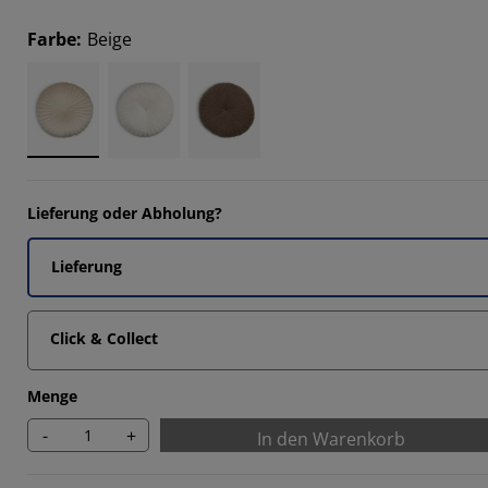
1111%
Farbe
:
Beige
889%
5555%
Lieferung oder Abholung?
Lieferung
Click & Collect
Menge
-
+
In den Warenkorb