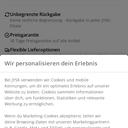
Unbegrenzte Rückgabe
Keine zeitliche Begrenzung - Rückgabe in jeder JYSK-
Filiale
Preisgarantie
30 Tage Preisgarantie auf alle Artikel
Flexible Lieferoptionen
Schnelle und einfache Lieferung nach deiner Wahl
Wir personalisieren dein Erlebnis
Artikelnummer: 6884901
Bei JYSK verwenden wir Cookies und mobile
Kennungen, um dir ein optimales Erlebnis auf unserer
Website zu bieten. Cookies sammeln Informationen
über dich, um Funktionen, Statistiken und relevante
Produkteigenschaften
Werbung zu ermöglichen.
Wenn du Marketing-Cookies akzeptierst, teilen wir
deine Browsing-Daten mit unseren Marketingpartnern
Bewertungen
(z. B. Google, Meta und TikTok), um personalisierte und