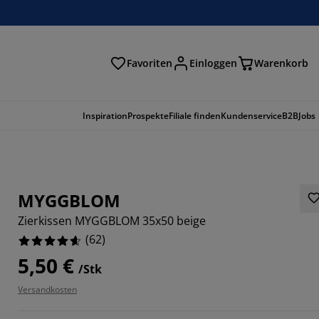
Favoriten
Einloggen
Warenkorb
n
Inspiration
Prospekte
Filiale finden
Kundenservice
B2B
Jobs
MYGGBLOM
Zierkissen MYGGBLOM 35x50 beige
(
62
)
5,50 €
/Stk
Versandkosten
2258%