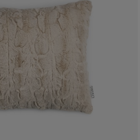
9.67741935483
3.22580645161
4.83870967741
1.612903225806