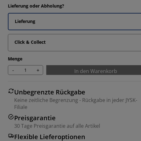
871%
Lieferung oder Abholung?
2903%
Lieferung
9355%
4515%
Click & Collect
Menge
-
+
In den Warenkorb
Unbegrenzte Rückgabe
Keine zeitliche Begrenzung - Rückgabe in jeder JYSK-
Filiale
Preisgarantie
30 Tage Preisgarantie auf alle Artikel
Flexible Lieferoptionen