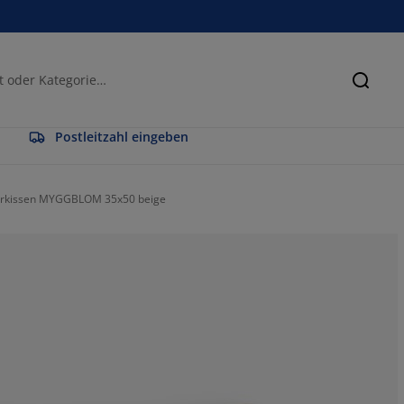
Suche
Postleitzahl eingeben
erkissen MYGGBLOM 35x50 beige
80.6451612903