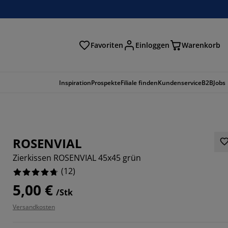
Favoriten
Einloggen
Warenkorb
n
Inspiration
Prospekte
Filiale finden
Kundenservice
B2B
Jobs
ROSENVIAL
Zierkissen ROSENVIAL 45x45 grün
(
12
)
5,00 €
/Stk
Versandkosten
3334%