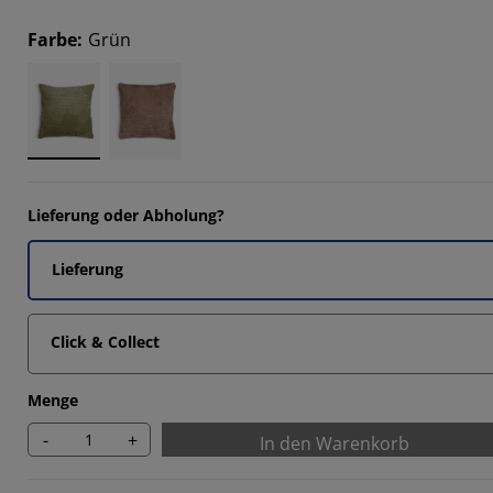
3332%
Farbe
:
Grün
3332%
Lieferung oder Abholung?
Lieferung
Click & Collect
Menge
-
+
In den Warenkorb