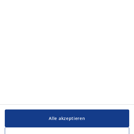
Kategorien
Kategorien
Service und Kontakt
Service und Kontakt
JYSK
JYSK
FIRMENSITZ
Folge JYSK
Alle akzeptieren