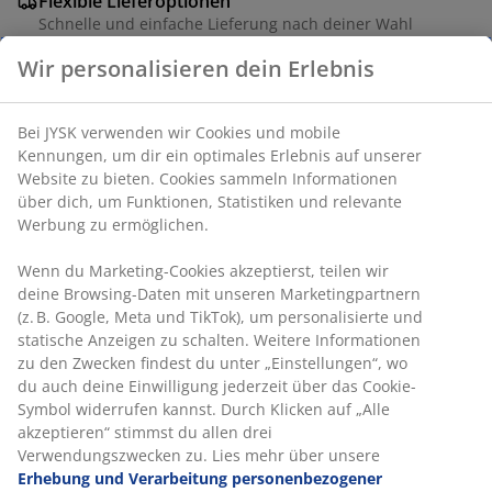
Flexible Lieferoptionen
Schnelle und einfache Lieferung nach deiner Wahl
Wir personalisieren dein Erlebnis
Artikelnummer: 6867744
Bei JYSK verwenden wir Cookies und mobile
Kennungen, um dir ein optimales Erlebnis auf unserer
Website zu bieten. Cookies sammeln Informationen
über dich, um Funktionen, Statistiken und relevante
Produkteigenschaften
Werbung zu ermöglichen.
Wenn du Marketing-Cookies akzeptierst, teilen wir
deine Browsing-Daten mit unseren Marketingpartnern
Bewertungen
(z. B. Google, Meta und TikTok), um personalisierte und
(
8
)
statische Anzeigen zu schalten. Weitere Informationen
zu den Zwecken findest du unter „Einstellungen“, wo
du auch deine Einwilligung jederzeit über das Cookie-
Symbol widerrufen kannst. Durch Klicken auf „Alle
Lieferung
akzeptieren“ stimmst du allen drei
Verwendungszwecken zu. Lies mehr über unsere
Erhebung und Verarbeitung personenbezogener