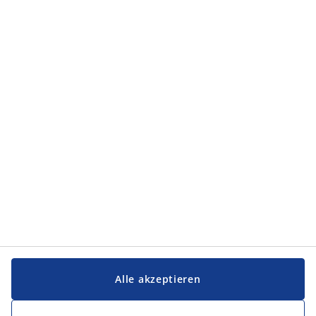
Kategorien
Kategorien
Service und Kontakt
Service und Kontakt
JYSK
JYSK
FIRMENSITZ
Folge JYSK
Alle akzeptieren