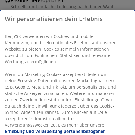
Flexible Lieferoptionen
Schnelle und einfache Lieferung nach deiner Wahl
Wir personalisieren dein Erlebnis
Artikelnummer: 6871044
Bei JYSK verwenden wir Cookies und mobile
Kennungen, um dir ein optimales Erlebnis auf unserer
Website zu bieten. Cookies sammeln Informationen
über dich, um Funktionen, Statistiken und relevante
Produkteigenschaften
Werbung zu ermöglichen.
Wenn du Marketing-Cookies akzeptierst, teilen wir
deine Browsing-Daten mit unseren Marketingpartnern
Bewertungen
(z. B. Google, Meta und TikTok), um personalisierte und
(
14
)
statische Anzeigen zu schalten. Weitere Informationen
zu den Zwecken findest du unter „Einstellungen“, wo
du auch deine Einwilligung jederzeit über das Cookie-
Symbol widerrufen kannst. Durch Klicken auf „Alle
Lieferung
akzeptieren“ stimmst du allen drei
Verwendungszwecken zu. Lies mehr über unsere
Erhebung und Verarbeitung personenbezogener