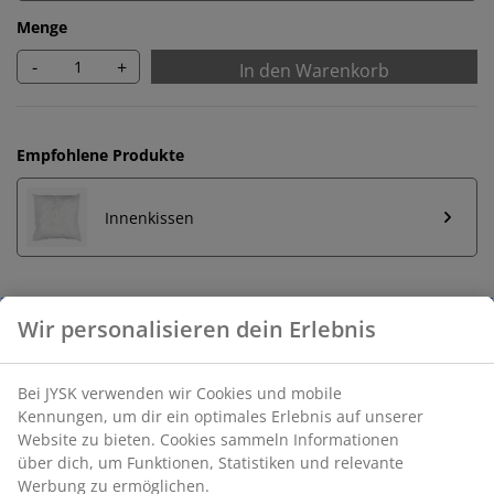
Menge
-
+
In den Warenkorb
Empfohlene Produkte
Innenkissen
Unbegrenzte Rückgabe
Keine zeitliche Begrenzung - Rückgabe in jeder JYSK-
Filiale
Preisgarantie
30 Tage Preisgarantie auf alle Artikel
Flexible Lieferoptionen