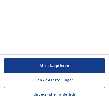
Service und Kontakt
Service und Kontakt
JYSK
JYSK
FIRMENSITZ
Folge JYSK
Alle akzeptieren
Cookie-Einstellungen
Unbedingt erforderlich