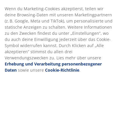
Schnelle und einfache Lieferung nach deiner Wahl
Wenn du Marketing-Cookies akzeptierst, teilen wir
deine Browsing-Daten mit unseren Marketingpartnern
(z. B. Google, Meta und TikTok), um personalisierte und
Artikelnummer: 6891766
statische Anzeigen zu schalten. Weitere Informationen
zu den Zwecken findest du unter „Einstellungen“, wo
du auch deine Einwilligung jederzeit über das Cookie-
Symbol widerrufen kannst. Durch Klicken auf „Alle
Produkteigenschaften
akzeptieren“ stimmst du allen drei
Verwendungszwecken zu. Lies mehr über unsere
Erhebung und Verarbeitung personenbezogener
Daten
sowie unsere
Cookie-Richtlinie
.
Bewertungen
(
0
)
Lieferung