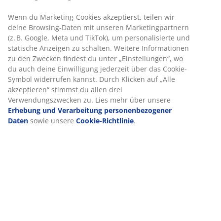
Schnelle und einfache Lieferung nach deiner Wahl
Artikelnummer: 6891407
Produkteigenschaften
Wir personalisieren dein Erlebnis
Bewertungen
(
3
)
Bei JYSK verwenden wir Cookies und mobile Kennungen, um dir
optimales Erlebnis auf unserer Website zu bieten. Cookies sam
Informationen über dich, um Funktionen, Statistiken und releva
Lieferung
Werbung zu ermöglichen.
Wenn du Marketing-Cookies akzeptierst, teilen wir deine Browsi
Daten mit unseren Marketingpartnern (z. B. Google, Meta und Ti
um personalisierte und statische Anzeigen zu schalten. Weitere