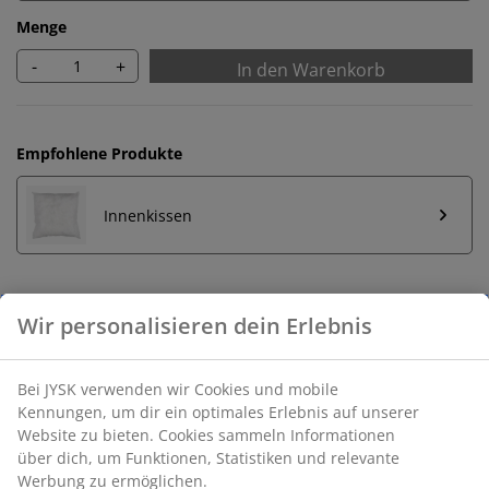
Menge
-
+
In den Warenkorb
Empfohlene Produkte
Innenkissen
Unbegrenzte Rückgabe
Keine zeitliche Begrenzung - Rückgabe in jeder JYSK-
Filiale
Preisgarantie
30 Tage Preisgarantie auf alle Artikel
Flexible Lieferoptionen