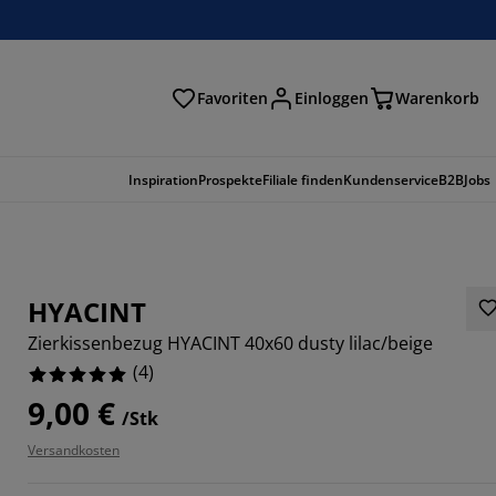
Favoriten
Einloggen
Warenkorb
n
Inspiration
Prospekte
Filiale finden
Kundenservice
B2B
Jobs
HYACINT
Zierkissenbezug HYACINT 40x60 dusty lilac/beige
(
4
)
9,00 €
/Stk
Versandkosten