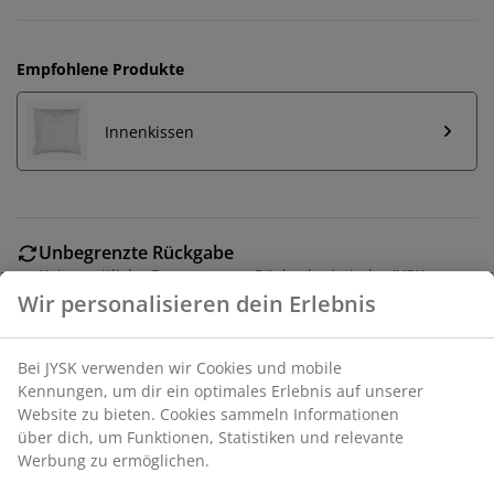
Empfohlene Produkte
Innenkissen
Unbegrenzte Rückgabe
Keine zeitliche Begrenzung - Rückgabe in jeder JYSK-
Filiale
Wir personalisieren dein Erlebnis
Preisgarantie
30 Tage Preisgarantie auf alle Artikel
Bei JYSK verwenden wir Cookies und mobile
Flexible Lieferoptionen
Kennungen, um dir ein optimales Erlebnis auf unserer
Schnelle und einfache Lieferung nach deiner Wahl
Website zu bieten. Cookies sammeln Informationen
über dich, um Funktionen, Statistiken und relevante
Werbung zu ermöglichen.