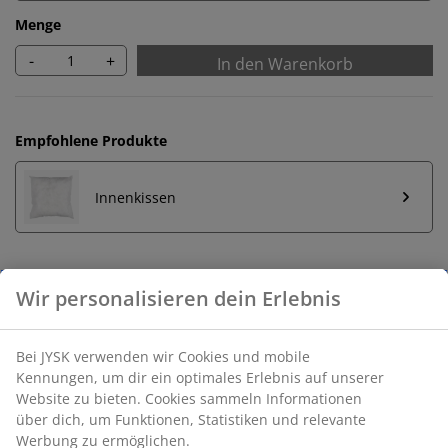
Menge
-
+
In den Warenkorb
Empfohlene Produkte
Innenkissen
Unbegrenzte Rückgabe
Keine zeitliche Begrenzung - Rückgabe in jeder JYSK-
Filiale
Preisgarantie
30 Tage Preisgarantie auf alle Artikel
Flexible Lieferoptionen