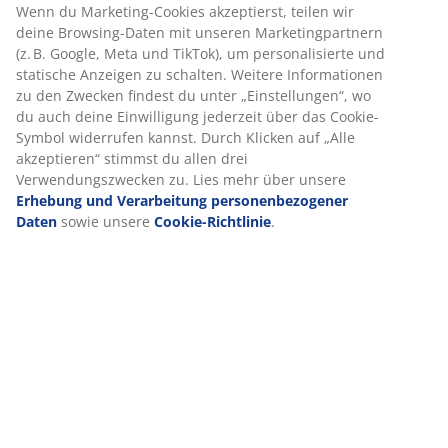
Artikelnummer: 6892405
Produkteigenschaften
Bewertungen
(
46
)
Lieferung