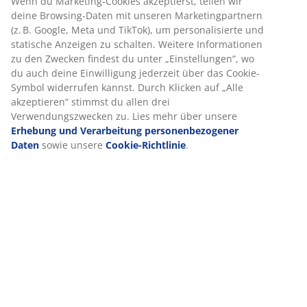
Produkteigenschaften
Wir personalisieren dein Erlebnis
Bei JYSK verwenden wir Cookies und mobile Kennungen, um dir
Bewertungen
ein optimales Erlebnis auf unserer Website zu bieten. Cookies
sammeln Informationen über dich, um Funktionen, Statistiken
(
1
)
und relevante Werbung zu ermöglichen.
Wenn du Marketing-Cookies akzeptierst, teilen wir deine
Lieferung
Browsing-Daten mit unseren Marketingpartnern (z. B. Google,
Meta und TikTok), um personalisierte und statische Anzeigen zu
schalten. Weitere Informationen zu den Zwecken findest du unt
„Einstellungen“, wo du auch deine Einwilligung jederzeit über
das Cookie-Symbol widerrufen kannst. Durch Klicken auf „Alle
akzeptieren“ stimmst du allen drei Verwendungszwecken zu. Lie
mehr über unsere
Erhebung und Verarbeitung
personenbezogener Daten
sowie unsere
Cookie-Richtlinie
.