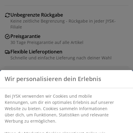
Unbegrenzte Rückgabe
Keine zeitliche Begrenzung - Rückgabe in jeder JYSK-
Filiale
Preisgarantie
30 Tage Preisgarantie auf alle Artikel
Flexible Lieferoptionen
Schnelle und einfache Lieferung nach deiner Wahl
Wasserglas in einem eleganten Design mit Stiel. Das
zweifarbige Glas hat eine Kuppa in der Farbe Dusty
grape und einen kontrastierenden, helleren Fuss und
verleiht deiner Tischdekoration eine moderne,
farbenfrohe Note. Ø8 x H12 cm
Artikelnummer: 4912966