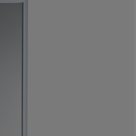
11.14864864864
5.405405405405
5.067567567567
6.756756756756