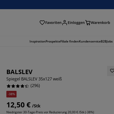
Favoriten
Einloggen
Warenkorb
n
Inspiration
Prospekte
Filiale finden
Kundenservice
B2B
Jobs
BALSLEV
Spiegel BALSLEV 35x127 weiß
(
296
)
-38%
12,50 €
/Stk
163%
Niedrigster 30-Tage-Preis vor Reduzierung
20,00 € /Stk (-38%)