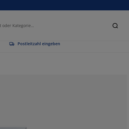
Suche
Postleitzahl eingeben
71.62162162162