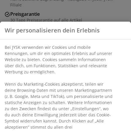
Filiale
Preisgarantie
30 Tage Preisgarantie auf alle Artikel
Flexible Lieferoptionen
Wir personalisieren dein Erlebnis
Schnelle und einfache Lieferung nach deiner Wahl
Bei JYSK verwenden wir Cookies und mobile
Kennungen, um dir ein optimales Erlebnis auf unserer
Artikelnummer: 3650152
Website zu bieten. Cookies sammeln Informationen
über dich, um Funktionen, Statistiken und relevante
Aufbauanleitung
Werbung zu ermöglichen.
Wenn du Marketing-Cookies akzeptierst, teilen wir
deine Browsing-Daten mit unseren Marketingpartnern
Produkteigenschaften
(z. B. Google, Meta und TikTok), um personalisierte und
statische Anzeigen zu schalten. Weitere Informationen
zu den Zwecken findest du unter „Einstellungen“, wo
du auch deine Einwilligung jederzeit über das Cookie-
Bewertungen
Symbol widerrufen kannst. Durch Klicken auf „Alle
(
5
)
akzeptieren“ stimmst du allen drei