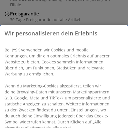
Filiale
Preisgarantie
30 Tage Preisgarantie auf alle Artikel
Flexible Lieferoptionen
Wir personalisieren dein Erlebnis
Schnelle und einfache Lieferung nach deiner Wahl
Bei JYSK verwenden wir Cookies und mobile
Dekofurnier. 3-er Set. Ø45/55/70 x T3/3/3 cm
Kennungen, um dir ein optimales Erlebnis auf unserer
Website zu bieten. Cookies sammeln Informationen
über dich, um Funktionen, Statistiken und relevante
Artikelnummer: 3651003
Werbung zu ermöglichen.
Aufbauanleitung
Wenn du Marketing-Cookies akzeptierst, teilen wir
deine Browsing-Daten mit unseren Marketingpartnern
(z. B. Google, Meta und TikTok), um personalisierte und
statische Anzeigen zu schalten. Weitere Informationen
Produkteigenschaften
zu den Zwecken findest du unter „Einstellungen“, wo
du auch deine Einwilligung jederzeit über das Cookie-
Symbol widerrufen kannst. Durch Klicken auf „Alle
akzeptieren“ stimmst du allen drei