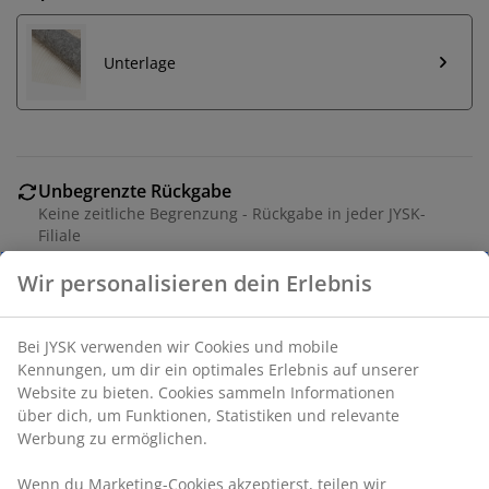
Unterlage
Unbegrenzte Rückgabe
Keine zeitliche Begrenzung - Rückgabe in jeder JYSK-
Filiale
Preisgarantie
30 Tage Preisgarantie auf alle Artikel
Flexible Lieferoptionen
Schnelle und einfache Lieferung nach deiner Wahl
Artikelnummer: 6521200