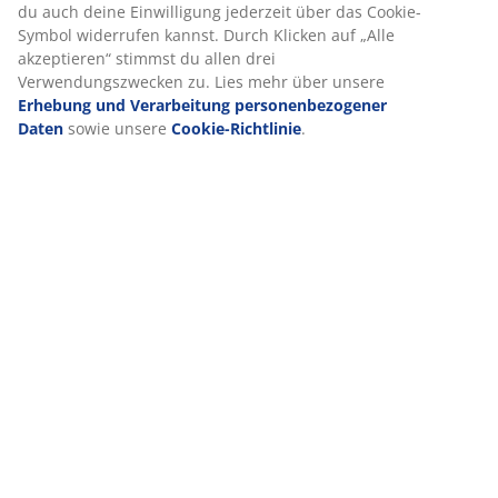
Browsing-Daten mit unseren Marketingpartnern (z. B.
Google, Meta und TikTok), um personalisierte und statische
Anzeigen zu schalten. Weitere Informationen zu den
Zwecken findest du unter „Einstellungen“, wo du auch deine
Einwilligung jederzeit über das Cookie-Symbol widerrufen
kannst. Durch Klicken auf „Alle akzeptieren“ stimmst du
allen drei Verwendungszwecken zu. Lies mehr über unsere
Erhebung und Verarbeitung personenbezogener Daten
sowie unsere
Cookie-Richtlinie
.