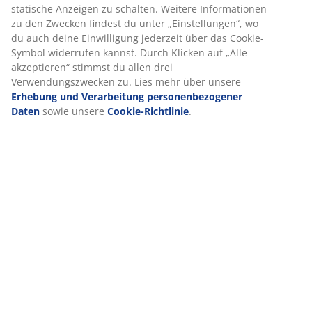
Lieferung
Wir personalisieren dein Erlebnis
Bei JYSK verwenden wir Cookies und mobile Kennungen, um dir
optimales Erlebnis auf unserer Website zu bieten. Cookies sam
Informationen über dich, um Funktionen, Statistiken und relev
zu ermöglichen.
Wenn du Marketing-Cookies akzeptierst, teilen wir deine Brows
unseren Marketingpartnern (z. B. Google, Meta und TikTok), um