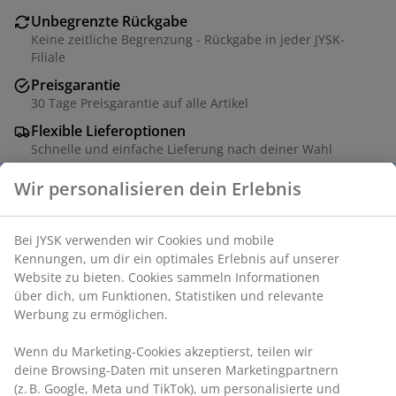
Unbegrenzte Rückgabe
Keine zeitliche Begrenzung - Rückgabe in jeder JYSK-
Filiale
Preisgarantie
30 Tage Preisgarantie auf alle Artikel
Flexible Lieferoptionen
Schnelle und einfache Lieferung nach deiner Wahl
Artikelnummer: 1758909
Produkteigenschaften
Bewertungen
(
9
)