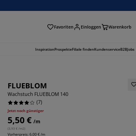
Favoriten
Einloggen
Warenkorb
n
Inspiration
Prospekte
Filiale finden
Kundenservice
B2B
Jobs
FLUEBLOM
Wachstuch FLUEBLOM 140
(
7
)
Jetzt noch günstiger
5,50 €
/m
7143%
(
3,93 € /m2
)
Vorherpreis: 6,00 € /m