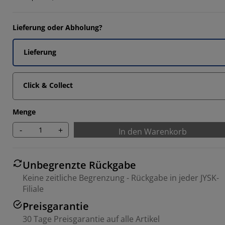
Lieferung oder Abholung?
Lieferung
2857%
Click & Collect
Menge
-
+
In den Warenkorb
Unbegrenzte Rückgabe
Keine zeitliche Begrenzung - Rückgabe in jeder JYSK-
Filiale
Preisgarantie
30 Tage Preisgarantie auf alle Artikel