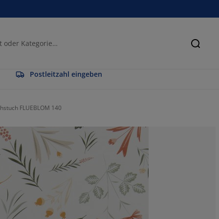
Suche
Postleitzahl eingeben
hstuch FLUEBLOM 140
71.4285714285