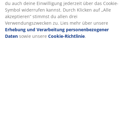
zu den Zwecken findest du unter „Einstellungen“, wo du
Bewertungen
auch deine Einwilligung jederzeit über das Cookie-
Symbol widerrufen kannst. Durch Klicken auf „Alle
(
1
)
akzeptieren“ stimmst du allen drei
Verwendungszwecken zu. Lies mehr über unsere
Erhebung und Verarbeitung personenbezogener Daten
Lieferung
sowie unsere
Cookie-Richtlinie
.