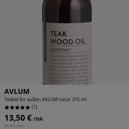
öbelpflege und Zubehör
nsterfolie
artenbeleuchtung
ettlaken
atratzenauflagen
eleuchtung
ubehör
amping
leiderschränke
ttgestelle
aushalt
chlafzimmermöbel
oxbetten
inderzimmer
indermatratzen
aschen & Bügeln
inderbetten
AVLUM
Teaköl für außen AVLUM natur 375 ml
(
1
)
13,50 €
/Stk
(
36,00 € /liter
)