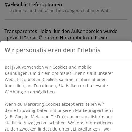
Flexible Lieferoptionen
Schnelle und einfache Lieferung nach deiner Wahl
Transparentes Holzöl für den Außenbereich wurde
speziell für das Ölen von Holzmöbeln im Freien
entwickelt. Das Öl schützt das Holz vor dem
Austrocknen und verleiht dem Holz einen schönen,
Wir personalisieren dein Erlebnis
tiefen Glanz. Das Risiko von Schimmelpilzbefall wird
durch regelmäßiges Ölen deutlich minimiert. 375 ml
Bei JYSK verwenden wir Cookies und mobile
Artikelnummer: 3650121
Kennungen, um dir ein optimales Erlebnis auf unserer
Website zu bieten. Cookies sammeln Informationen
Kennzeichnung
über dich, um Funktionen, Statistiken und relevante
Werbung zu ermöglichen.
Wenn du Marketing-Cookies akzeptierst, teilen wir
Produkteigenschaften
deine Browsing-Daten mit unseren Marketingpartnern
(z. B. Google, Meta und TikTok), um personalisierte und
statische Anzeigen zu schalten. Weitere Informationen