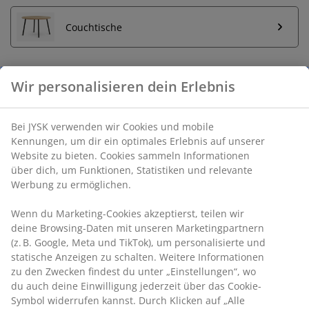
Couchtische
Unbegrenzte Rückgabe
Keine zeitliche Begrenzung - Rückgabe in jeder JYSK-
Filiale
Preisgarantie
Wir personalisieren dein Erlebnis
30 Tage Preisgarantie auf alle Artikel
Flexible Lieferoptionen
Schnelle und einfache Lieferung nach deiner Wahl
Bei JYSK verwenden wir Cookies und mobile Kennungen, um
dir ein optimales Erlebnis auf unserer Website zu bieten.
Cookies sammeln Informationen über dich, um Funktionen,
Statistiken und relevante Werbung zu ermöglichen.
2-Sitzer-Sofa aus Stoff. Das Sofa lässt sich leicht in ein
Bett umwandeln. Sitz- und Rückenpolster aus
Wenn du Marketing-Cookies akzeptierst, teilen wir deine
Schaumstoff. Beine aus Massivholz. Liegefläche
Browsing-Daten mit unseren Marketingpartnern (z. B.
112x200 cm. B222 x H86 x T86 cm
Google, Meta und TikTok), um personalisierte und statische