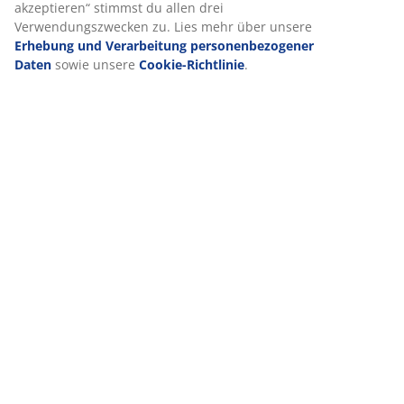
Anzeigen zu schalten. Weitere Informationen zu den
Artikelnummer: 3640233
Zwecken findest du unter „Einstellungen“, wo du auch deine
Einwilligung jederzeit über das Cookie-Symbol widerrufen
Aufbauanleitung
kannst. Durch Klicken auf „Alle akzeptieren“ stimmst du
allen drei Verwendungszwecken zu. Lies mehr über unsere
Erhebung und Verarbeitung personenbezogener Daten
sowie unsere
Cookie-Richtlinie
.
Produkteigenschaften
Bewertungen
(
95
)
Lieferung