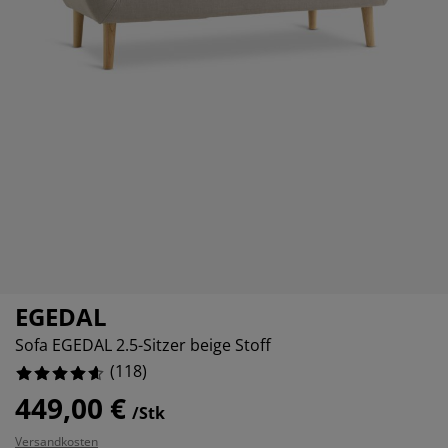
öbelpflege und Zubehör
ensterfolie
artenbeleuchtung
ettlaken
atratzenauflagen
eleuchtung
%
%
ubehör
amping
leiderschränke
ettgestelle
aushalt
%
chlafzimmermöbel
oxbetten
inderzimmer
%
indermatratzen
aschen & Bügeln
%
inderbetten
EGEDAL
Sofa EGEDAL 2.5-Sitzer beige Stoff
(
118
)
449,00 €
/Stk
Versandkosten