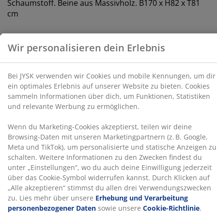
Schaumstoff. Beine aus Massivholz. B170 x H82 x T81
Werbung zu ermöglichen.
cm
Wenn du Marketing-Cookies akzeptierst, teilen wir
deine Browsing-Daten mit unseren Marketingpartnern
Artikelnummer: 3670069
(z. B. Google, Meta und TikTok), um personalisierte und
Aufbauanleitung
statische Anzeigen zu schalten. Weitere Informationen
zu den Zwecken findest du unter „Einstellungen“, wo
du auch deine Einwilligung jederzeit über das Cookie-
Symbol widerrufen kannst. Durch Klicken auf „Alle
Produkteigenschaften
akzeptieren“ stimmst du allen drei
Verwendungszwecken zu. Lies mehr über unsere
Erhebung und Verarbeitung personenbezogener
Daten
sowie unsere
Cookie-Richtlinie
.
Bewertungen
(
118
)
Lieferung