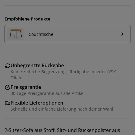
Empfohlene Produkte
Couchtische
Unbegrenzte Rückgabe
Keine zeitliche Begrenzung - Rückgabe in jeder JYSK-
Filiale
Preisgarantie
30 Tage Preisgarantie auf alle Artikel
Wir personalisieren dein Erlebnis
Flexible Lieferoptionen
Schnelle und einfache Lieferung nach deiner Wahl
Bei JYSK verwenden wir Cookies und mobile
Kennungen, um dir ein optimales Erlebnis auf unserer
Website zu bieten. Cookies sammeln Informationen
2-Sitzer-Sofa aus Stoff. Sitz- und Rückenpolster aus
über dich, um Funktionen, Statistiken und relevante