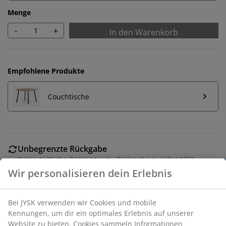
Menge
-
+
In den Warenkorb
Empfohlene Produkte
Couchtische
Unbegrenzte Rückgabe
Keine zeitliche Begrenzung - Rückgabe in jeder JYSK-
Filiale
Preisgarantie
30 Tage Preisgarantie auf alle Artikel
Flexible Lieferoptionen
Schnelle und einfache Lieferung nach deiner Wahl