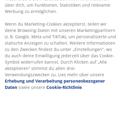
2-Sitzer-Sofa aus Stoff. Sitz- und Rückenpolster aus
Schaumstoff. Beine aus Massivholz. B142 x H80 x T80
cm
Artikelnummer: 3690339
Aufbauanleitung
Produkteigenschaften
Bewertungen
(
151
)