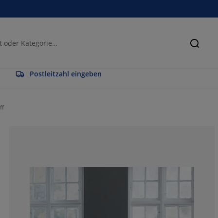
Suche
Postleitzahl eingeben
ff
51.6393442622