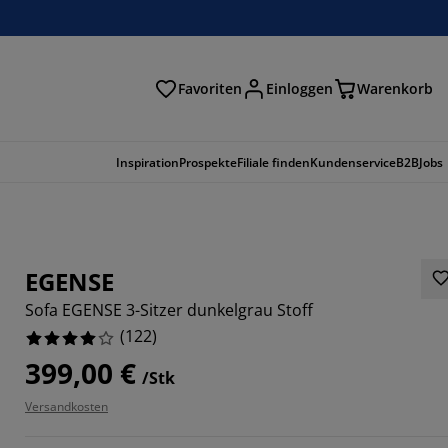
Favoriten
Einloggen
Warenkorb
n
Inspiration
Prospekte
Filiale finden
Kundenservice
B2B
Jobs
EGENSE
Sofa EGENSE 3-Sitzer dunkelgrau Stoff
(
122
)
399,00 €
/Stk
Versandkosten
9508%