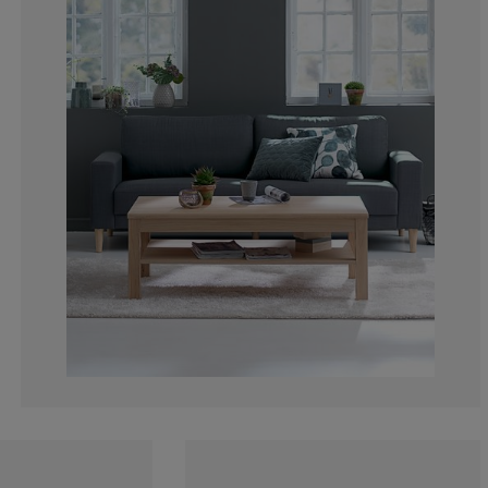
26.22950819672
7.37704918032
2.45901639344
12.29508196721