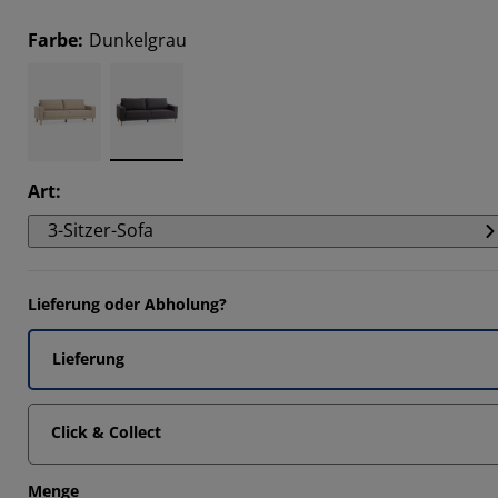
1312%
Farbe
:
Dunkelgrau
7869%
2623%
3115%
Art
:
3-Sitzer-Sofa
Lieferung oder Abholung?
Lieferung
Click & Collect
Menge