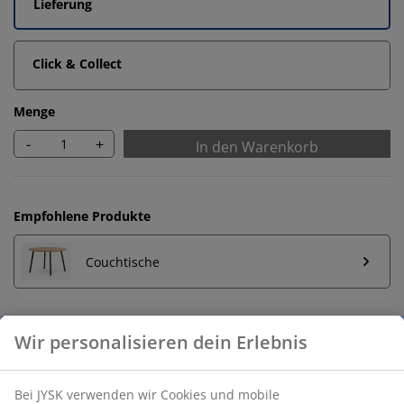
Lieferung
Click & Collect
Menge
-
+
In den Warenkorb
Empfohlene Produkte
Couchtische
Wir personalisieren dein Erlebnis
Unbegrenzte Rückgabe
Keine zeitliche Begrenzung - Rückgabe in jeder JYSK-
Filiale
Bei JYSK verwenden wir Cookies und mobile