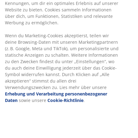
Kennungen, um dir ein optimales Erlebnis auf unserer
Preisgarantie
Website zu bieten. Cookies sammeln Informationen
30 Tage Preisgarantie auf alle Artikel
über dich, um Funktionen, Statistiken und relevante
Flexible Lieferoptionen
Werbung zu ermöglichen.
Schnelle und einfache Lieferung nach deiner Wahl
Wenn du Marketing-Cookies akzeptierst, teilen wir
deine Browsing-Daten mit unseren Marketingpartnern
(z. B. Google, Meta und TikTok), um personalisierte und
3-Sitzer-Sofa aus Kunstleder. Sitz- und Rückenpolster
statische Anzeigen zu schalten. Weitere Informationen
aus Schaumstoff. Beine aus Massivholz. Kann
zu den Zwecken findest du unter „Einstellungen“, wo
spiegelverkehrt aufgebaut werden. B216 x H78 x
du auch deine Einwilligung jederzeit über das Cookie-
T83/149 cm
Symbol widerrufen kannst. Durch Klicken auf „Alle
akzeptieren“ stimmst du allen drei
Artikelnummer: 3670044
Verwendungszwecken zu. Lies mehr über unsere
Erhebung und Verarbeitung personenbezogener
Aufbauanleitung
Daten
sowie unsere
Cookie-Richtlinie
.
Produkteigenschaften