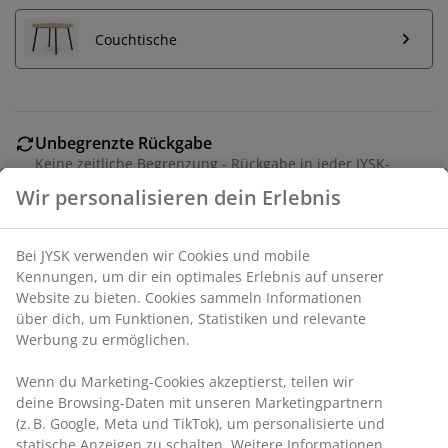
Couchtische
Unbegrenzte Rückgabe
Keine zeitliche Begrenzung - Rückgabe in jeder JYSK-
Filiale
Wir personalisieren dein Erlebnis
Preisgarantie
30 Tage Preisgarantie auf alle Artikel
Bei JYSK verwenden wir Cookies und mobile
Flexible Lieferoptionen
Kennungen, um dir ein optimales Erlebnis auf unserer
Schnelle und einfache Lieferung nach deiner Wahl
Website zu bieten. Cookies sammeln Informationen
über dich, um Funktionen, Statistiken und relevante
Werbung zu ermöglichen.
3-Sitzer-Sofa aus Stoff. Sitzkissen mit Taschenfedern
Wenn du Marketing-Cookies akzeptierst, teilen wir
und Schaumstoffpolsterung. Rückenkissen aus
deine Browsing-Daten mit unseren Marketingpartnern
Schaumstoff. Inkl. gepolsterter Armlehnenkissen. Beine
(z. B. Google, Meta und TikTok), um personalisierte und
in Chrom. B200 x H70 x T75 cm
statische Anzeigen zu schalten. Weitere Informationen