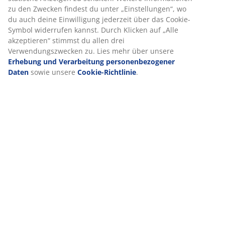
zu den Zwecken findest du unter „Einstellungen“, wo
du auch deine Einwilligung jederzeit über das Cookie-
Artikelnummer: 3670557
Symbol widerrufen kannst. Durch Klicken auf „Alle
Aufbauanleitung
akzeptieren“ stimmst du allen drei
Verwendungszwecken zu. Lies mehr über unsere
Erhebung und Verarbeitung personenbezogener
Daten
sowie unsere
Cookie-Richtlinie
.
Produkteigenschaften
Bewertungen
(
12
)
Lieferung