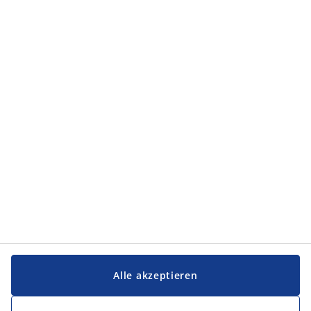
Kategorien
Kategorien
Service und Kontakt
Service und Kontakt
JYSK
JYSK
FIRMENSITZ
Folge JYSK
Alle akzeptieren