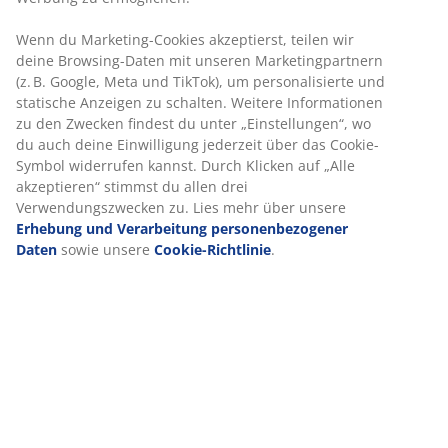
Artikelnummer: 3690473
Aufbauanleitung
Produkteigenschaften
Bewertungen
(
9
)
Lieferung
Wir personalisieren dein Erlebnis