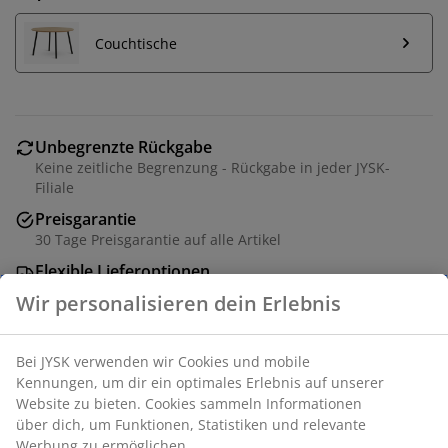
Couchtische
Unbegrenzte Rückgabe
Keine zeitliche Begrenzung - Rückgabe in jeder JYSK-
Filiale
Preisgarantie
30 Tage Preisgarantie auf alle Artikel
Flexible Lieferoptionen
Schnelle und einfache Lieferung nach deiner Wahl
3-Sitzer-Sofa aus Stoff. Sitz- und Rückenkissen aus
Schaumstoff. Beine aus massiver Eiche. B219 x H82 x
T90 cm