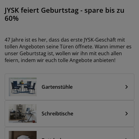
öbelpflege und Zubehör
ensterfolie
artenbeleuchtung
ettlaken
atratzenauflagen
eleuchtung
JYSK feiert Geburtstag - spare bis zu
ubehör
60%
amping
leiderschränke
ettgestelle
aushalt
chlafzimmermöbel
oxbetten
inderzimmer
47 Jahre ist es her, dass das erste JYSK-Geschäft mit
tollen Angeboten seine Türen öffnete. Wann immer es
indermatratzen
aschen & Bügeln
unser Geburtstag ist, wollen wir ihn mit euch allen
feiern, indem wir euch tolle Angebote anbieten!
inderbetten
Gartenstühle
Schreibtische