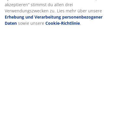
akzeptieren“ stimmst du allen drei
Verwendungszwecken zu. Lies mehr über unsere
Erhebung und Verarbeitung personenbezogener
Daten
sowie unsere
Cookie-Richtlinie
.
VIELE JAHRE GROßARTIGE ANGEBOTE
Mehr als 3600 Filialen weltweit in 49 Ländern.
Skandinavische Wurzeln
Wir sind global mit skandinavischen Wurzeln. Gegründet
1979 in Dänemark.