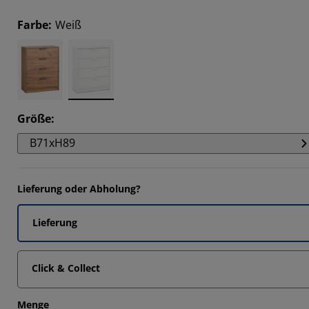
66664%
Farbe
:
Weiß
3332%
3332%
3332%
Größe
:
B71xH89
Lieferung oder Abholung?
Lieferung
Click & Collect
Menge