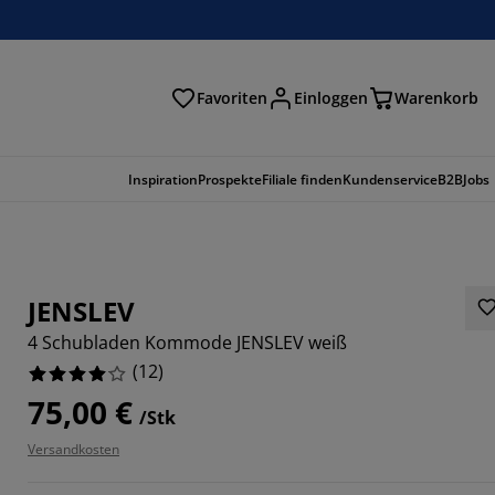
Favoriten
Einloggen
Warenkorb
n
Inspiration
Prospekte
Filiale finden
Kundenservice
B2B
Jobs
JENSLEV
4 Schubladen Kommode JENSLEV weiß
(
12
)
75,00 €
/Stk
Versandkosten
33336%