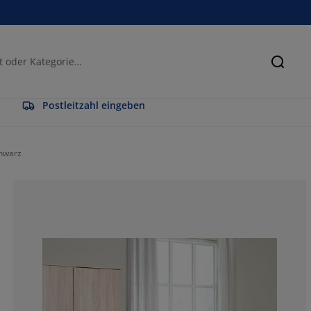
Suche
Postleitzahl eingeben
chwarz
51.07526881720