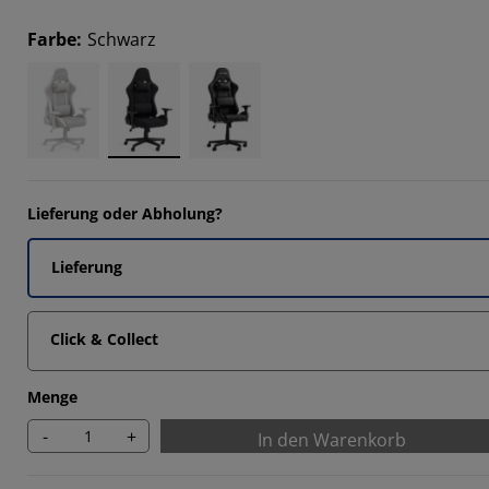
5912%
Farbe
:
Schwarz
3656%
4516%
0968%
Lieferung oder Abholung?
Lieferung
Click & Collect
Menge
-
+
In den Warenkorb