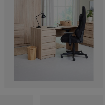
13.97849462365
5.91397849462
11.2903225806
17.74193548387