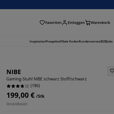
Favoriten
Einloggen
Warenkorb
n
Inspiration
Prospekte
Filiale finden
Kundenservice
B2B
Jobs
NIBE
Gaming-Stuhl NIBE schwarz Stoff/schwarz
(
186
)
199,00 €
/Stk
Versandkosten
4304%