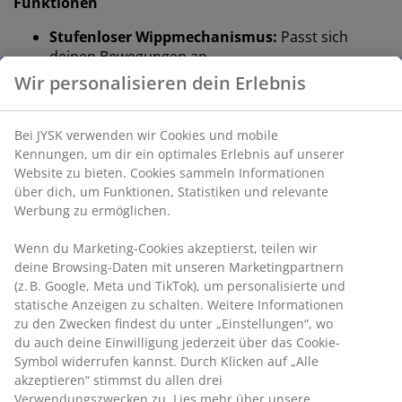
Funktionen
Stufenloser Wippmechanismus:
Passt sich
deinen Bewegungen an
Wippmechanismus mit Feststellfunktion in
aufrechter Position:
Für stabilen Sitzkomfort
Höhenverstellbar:
Anpassbar an deine Größe
und Haltung
Sicherheitsrollen:
Sperren automatisch, wenn
der Stuhl nicht benutzt wird
Kunstleder:
Pflegeleicht und schmutzabweisend
Mesh-Gewebe:
Für bessere Luftzirkulation und
angenehme Kühlung
Stufenloser Wippmechanismus
Der Sitz und die Rückenlehne des Stuhls für Gaming
neigen sich sanft nach hinten, wenn du dich bewegst –
so unterstützt der Stuhl deine natürliche