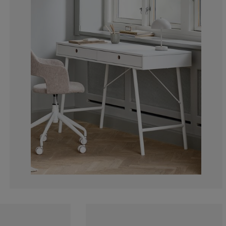
16%
16%
0%
8%