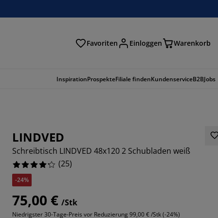
Favoriten
Einloggen
Warenkorb
n
Inspiration
Prospekte
Filiale finden
Kundenservice
B2B
Jobs
LINDVED
Schreibtisch LINDVED 48x120 2 Schubladen weiß
(
25
)
-24%
75,00 €
/Stk
Niedrigster 30-Tage-Preis vor Reduzierung
99,00 € /Stk (-24%)