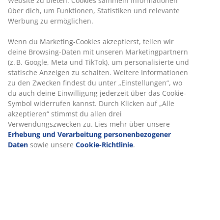
Zusatzplatten sind im Lieferumfang enthalten und
können unter der Tischplatte verstaut werden.
Zusätzliche Einlegeplatten sind separat erhältlich.
Durch das Ausziehen verdoppelt sich die Anzahl der
Tischbeine von 4 auf 8. B100 x L200 cm x H75 cm
Artikelnummer: 3640281
Aufbauanleitung
Produkteigenschaften
Wir personalisieren dein Erlebnis
Bewertungen
(
7
)
Bei JYSK verwenden wir Cookies und mobile Kennungen, um dir
optimales Erlebnis auf unserer Website zu bieten. Cookies sam
Informationen über dich, um Funktionen, Statistiken und releva