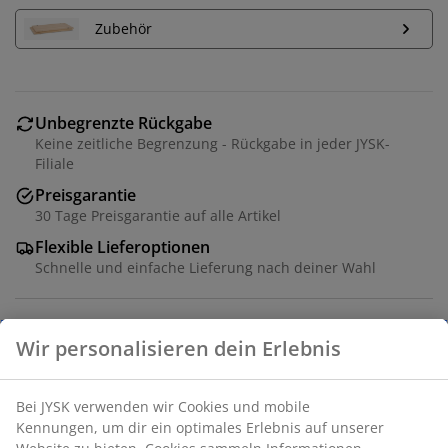
Zubehör
Unbegrenzte Rückgabe
Keine zeitliche Begrenzung - Rückgabe in jeder JYSK-
Filiale
Preisgarantie
30 Tage Preisgarantie auf alle Artikel
Flexible Lieferoptionen
Schnelle und einfache Lieferung nach deiner Wahl
Verlängerbarer Esstisch mit Ausziehmechanismus. Der
Tisch besteht aus massiver Eiche und Eichenfurnier.
Das Holz ist für längere Haltbarkeit lackiert. Mit bis zu 5
Einlegeplatten lässt sich der Tisch auf bis zu 436 cm
verlängern – ideal für große Gesellschaften. 3