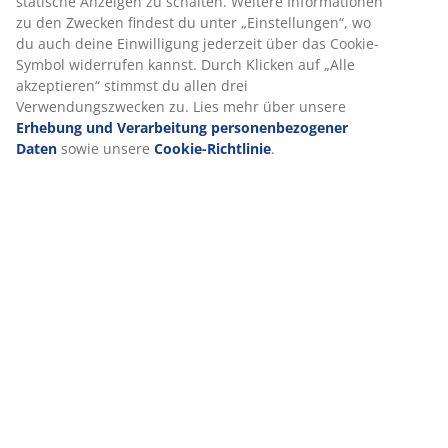
Wenn du Marketing-Cookies akzeptierst, teilen wir deine
Produkteigenschaften
Browsing-Daten mit unseren Marketingpartnern (z. B.
Google, Meta und TikTok), um personalisierte und statische
Anzeigen zu schalten. Weitere Informationen zu den
Zwecken findest du unter „Einstellungen“, wo du auch deine
Bewertungen
Einwilligung jederzeit über das Cookie-Symbol widerrufen
kannst. Durch Klicken auf „Alle akzeptieren“ stimmst du
(
0
)
allen drei Verwendungszwecken zu. Lies mehr über unsere
Erhebung und Verarbeitung personenbezogener Daten
sowie unsere
Cookie-Richtlinie
.
Lieferung