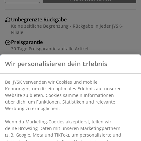
Unbegrenzte Rückgabe
Keine zeitliche Begrenzung - Rückgabe in jeder JYSK-
Filiale
Preisgarantie
30 Tage Preisgarantie auf alle Artikel
Flexible Lieferoptionen
Schnelle und einfache Lieferung nach deiner Wahl
Artikelnummer: S001083
Wir personalisieren dein Erlebnis
Dieses Set besteht aus folgenden
Bei JYSK verwenden wir Cookies und mobile Kennungen, um
Artikeln
dir ein optimales Erlebnis auf unserer Website zu bieten.
Cookies sammeln Informationen über dich, um Funktionen,
Statistiken und relevante Werbung zu ermöglichen.