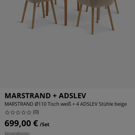
belpflege und Zubehör
nsterfolie
rtenbeleuchtung
ttlaken
tratzenauflagen
leuchtung
ubehör
amping
eiderschränke
ttgestelle
ushalt
hlafzimmermöbel
xbetten
nderzimmer
ndermatratzen
schen & Bügeln
nderbetten
MARSTRAND + ADSLEV
MARSTRAND Ø110 Tisch weiß + 4 ADSLEV Stühle beige
(
0
)
699,00 €
/Set
Versandkosten