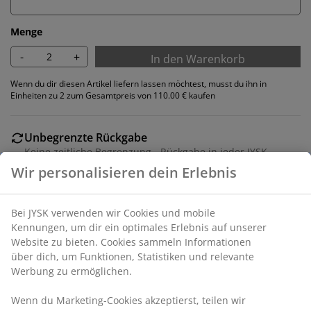
Menge
-
+
In den Warenkorb
Wenn du dir diesen Artikel liefern lassen möchtest, musst du ihn in
Einheiten zu 2 zum Gesamtpreis von 110.00 € kaufen
Unbegrenzte Rückgabe
Keine zeitliche Begrenzung - Rückgabe in jeder JYSK-
Filiale
Preisgarantie
30 Tage Preisgarantie auf alle Artikel
Flexible Lieferoptionen
Schnelle und einfache Lieferung nach deiner Wahl
Esszimmerstuhl mit Armlehnen, die zusätzlichen Halt
und Komfort bieten. Der Stuhl hat einen gepolsterten