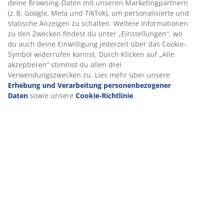
Sitz und eine gepolsterte Rückenlehne aus Stoff im
Farbton off-white. Schwarze Beine aus Stahl.
Artikelnummer: 3640128
Aufbauanleitung
Produkteigenschaften
Bewertungen
(
126
)
Lieferung