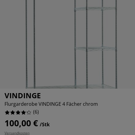
belpflege und Zubehör
nsterfolie
artenbeleuchtung
ttlaken
tratzenauflagen
eleuchtung
666664%
ubehör
amping
eiderschränke
ttgestelle
ushalt
chlafzimmermöbel
oxbetten
inderzimmer
666664%
ndermatratzen
aschen & Bügeln
nderbetten
VINDINGE
Flurgarderobe VINDINGE 4 Fächer chrom
(
6
)
100,00 €
/Stk
Versandkosten