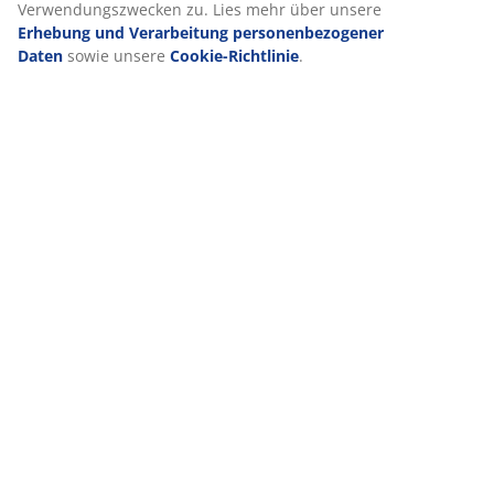
den Zwecken findest du unter „Einstellungen“, wo du auch
deine Einwilligung jederzeit über das Cookie-Symbol
Lieferung
widerrufen kannst. Durch Klicken auf „Alle akzeptieren“
stimmst du allen drei Verwendungszwecken zu. Lies mehr
über unsere
Erhebung und Verarbeitung
personenbezogener Daten
sowie unsere
Cookie-
Richtlinie
.