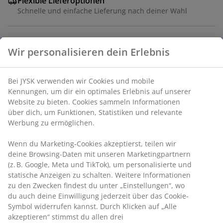
Flexible Lieferoptionen
Schnelle und einfache Lieferung nach deiner Wahl
Metall verchromt. Die Regalböden können variabel
eingesetzt werden. B90 x H180 x T45 cm
Artikelnummer: 3670009
Wir personalisieren dein Erlebnis
Aufbauanleitung
Bei JYSK verwenden wir Cookies und mobile Kennungen,
um dir ein optimales Erlebnis auf unserer Website zu
bieten. Cookies sammeln Informationen über dich, um
Produkteigenschaften
Funktionen, Statistiken und relevante Werbung zu
ermöglichen.
Wenn du Marketing-Cookies akzeptierst, teilen wir deine
Bewertungen
Browsing-Daten mit unseren Marketingpartnern (z. B.
(
6
)
Google, Meta und TikTok), um personalisierte und
statische Anzeigen zu schalten. Weitere Informationen zu