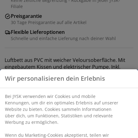
Keine zeitliche Begrenzung - Rückgabe in jeder JYSK-
Filiale
Preisgarantie
30 Tage Preisgarantie auf alle Artikel
Flexible Lieferoptionen
Schnelle und einfache Lieferung nach deiner Wahl
Luftbett aus PVC mit weicher Veloursoberfläche. Mit
eingebautem Kissen und elektrischer Pumpe. Inkl.
Aufbewahrungstasche. B156 x L201 x H46 cm
Artikelnummer: 4705720
Aufbauanleitung
Produkteigenschaften