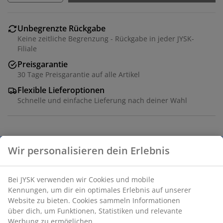
Unbegrenzte Rückgabe
Keine zeitliche Begrenzung - Rückgabe in jeder JYSK-
Filiale
Preisgarantie
30 Tage Preisgarantie auf alle Artikel
Flexible Lieferoptionen
Schnelle und einfache Lieferung nach deiner Wahl
Solarlampe mit einem weißen, kugelförmigen Design,
die ein weiches, stimmungsvolles Licht spendet. Da sie
solarbetrieben ist, lässt sie sich mit dem Erdspieß ganz
einfach überall im Garten platzieren. Die Lampe
spendet bis zu 6 Stunden Licht und ist
höhenverstellbar. Ø13 x H27/37 cm