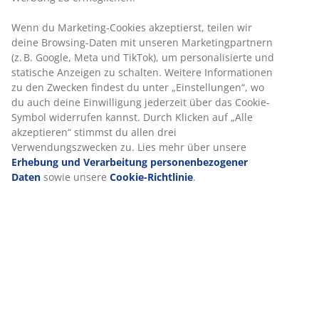
Artikelnummer: 6426068
Sicherheitsdatenblatt
Wir personalisieren dein Erlebnis
Produkteigenschaften
Bei JYSK verwenden wir Cookies und mobile Kennungen, um dir
ein optimales Erlebnis auf unserer Website zu bieten. Cookies
sammeln Informationen über dich, um Funktionen, Statistiken
und relevante Werbung zu ermöglichen.
Bewertungen
(
5
)
Wenn du Marketing-Cookies akzeptierst, teilen wir deine
Browsing-Daten mit unseren Marketingpartnern (z. B. Google,
Meta und TikTok), um personalisierte und statische Anzeigen zu
schalten. Weitere Informationen zu den Zwecken findest du
Lieferung
unter „Einstellungen“, wo du auch deine Einwilligung jederzeit
über das Cookie-Symbol widerrufen kannst. Durch Klicken auf
„Alle akzeptieren“ stimmst du allen drei Verwendungszwecken
zu. Lies mehr über unsere
Erhebung und Verarbeitung
personenbezogener Daten
sowie unsere
Cookie-Richtlinie
.