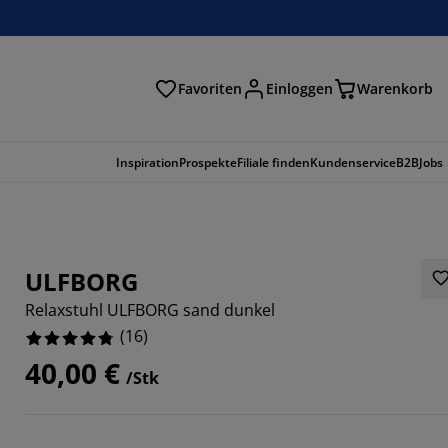
Favoriten
Einloggen
Warenkorb
n
Inspiration
Prospekte
Filiale finden
Kundenservice
B2B
Jobs
ULFBORG
Relaxstuhl ULFBORG sand dunkel
(
16
)
40,00 €
/Stk