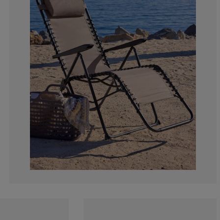
12.5%
6.25%
0%
0%