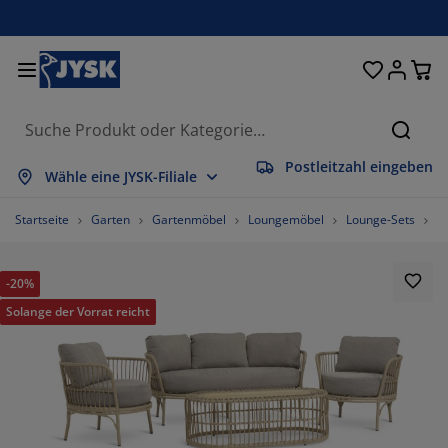
Betten und Matratzen
Wohnaccessoires
Aufbewahrung
Schlafzimmer
Wohnzimmer
Badezimmer
Esszimmer
Garderobe
Vorhänge
Garten
Büro
Suche
Postleitzahl eingeben
les anzeigen
les anzeigen
les anzeigen
les anzeigen
les anzeigen
les anzeigen
les anzeigen
les anzeigen
les anzeigen
les anzeigen
les anzeigen
Wähle eine JYSK-Filiale
tratzen
derkernmatratzen
ndtücher
romöbel
fas
sche
eiderschränke
urmöbel
rgefertigte Vorhänge
rtenmöbel
ko
Startseite
Garten
Gartenmöbel
Loungemöbel
Lounge-Sets
L
tten
haumstoffmatratzen
imtextilien
fbewahrung
ssel
ühle
fbewahrung
r die Wand
llos
rtenstuhlauflagen
imtextilien
-20%
flagenboxen
ttdecken
ttenroste
daccessoires
sche
fbewahrung
urmöbel
einaufbewahrung
lousien
r den Tisch
Solange der Vorrat reicht
nnenschutz
belpflege und Zubehör
pfkissen
xspringbetten
schen & Bügeln
fbewahrung
einaufbewahrung
xtilien
issees
r die Wand
rtenzubehör
-Möbel
belpflege und Zubehör
sektenschutz
ttwäsche
pper
chenaccessoires
73.33333333333333%