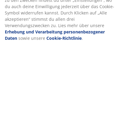
diesem Produkt stammen aus verantwortungsvoll
bewirtschafteten, FSC®-zertifizierten Wäldern
4,5-Sitzer Lounge-Set
Das Gartenlounge-Set besteht aus einem 2,5-Sitzer
Lounge-Sofa und 1 Lounge-Tisch. Die
zusammengehörigen Outdoor-Loungemöbel bieten
bequem Platz für 4 Personen.
Premium-Kissen
Die enthaltenen hochwertigen Sitz- und Rückenkissen
der Loungemöbel laden zum entspannten
Zurücklehnen ein. Dank ihres strapazierfähigen,
formbeständigen Bezugs sind die Kissen besonders
langlebig. Bewahre die Kissen bei Nichtgebrauch innen
auf, um sie vor Witterungseinflüssen zu schützen und
ihre Lebensdauer zu verlängern.
Massives Teakholz
Massives Teakholz ist ein Naturprodukt mit einem
hohen Anteil an natürlichem Öl, das die