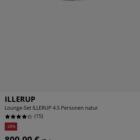
belpflege und Zubehör
nsterfolie
rtenbeleuchtung
0%
ttlaken
tratzenauflagen
leuchtung
13.333333333333334%
behör
mping
eiderschränke
ttgestelle
ushalt
6.666666666666667%
hlafzimmermöbel
xbetten
nderzimmer
6.666666666666667%
ndermatratzen
schen & Bügeln
nderbetten
ILLERUP
Lounge-Set ILLERUP 4.5 Personen natur
(
15
)
-20%
800,00 €