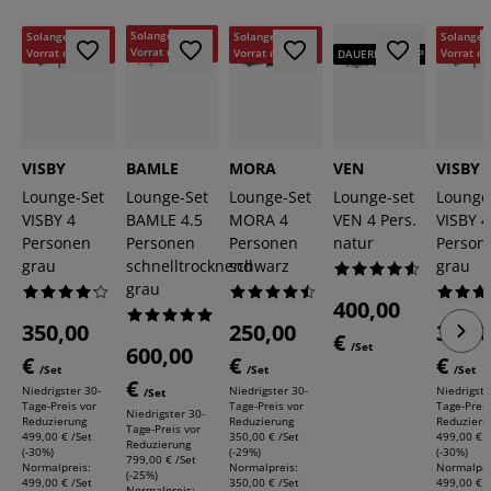
-25%
-29%
-30%
-30%
Solange der
Solange der
Solange der
Solange 
Vorrat reicht
Vorrat reicht
Vorrat reicht
Vorrat re
DAUERNIEDRIGPREIS
VISBY
BAMLE
MORA
VEN
VISBY
Lounge-Set
Lounge-Set
Lounge-Set
Lounge-set
Lounge
VISBY 4
BAMLE 4.5
MORA 4
VEN 4 Pers.
VISBY 4
Personen
Personen
Personen
natur
Person
grau
schnelltrocknend
schwarz
grau
grau
400,00
350,00
250,00
350,
€
/Set
600,00
€
€
€
/Set
/Set
/Set
€
Niedrigster 30-
Niedrigster 30-
Niedrigste
/Set
Tage-Preis vor
Tage-Preis vor
Tage-Preis
Niedrigster 30-
Reduzierung
Reduzierung
Reduzieru
Tage-Preis vor
499,00 € /Set
350,00 € /Set
499,00 € /
Reduzierung
(-30%)
(-29%)
(-30%)
799,00 € /Set
Normalpreis:
Normalpreis:
Normalpre
(-25%)
499,00 € /Set
350,00 € /Set
499,00 € /
Normalpreis: