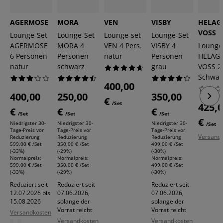
AGERMOSE
MORA
VEN
VISBY
HELAG
VOSS
Lounge-Set
Lounge-Set
Lounge-set
Lounge-Set
AGERMOSE
MORA 4
VEN 4 Pers.
VISBY 4
Lounge
6 Personen
Personen
natur
Personen
HELAGS
natur
schwarz
grau
VOSS 2 
Schwar
400,00
400,00
250,00
350,00
€
/Set
425,
€
€
€
/Set
/Set
/Set
€
Niedrigster 30-
Niedrigster 30-
Niedrigster 30-
/Set
Tage-Preis vor
Tage-Preis vor
Tage-Preis vor
Versand
Reduzierung
Reduzierung
Reduzierung
599,00 € /Set
350,00 € /Set
499,00 € /Set
(-33%)
(-29%)
(-30%)
Normalpreis:
Normalpreis:
Normalpreis:
599,00 € /Set
350,00 € /Set
499,00 € /Set
(-33%)
(-29%)
(-30%)
Reduziert seit
Reduziert seit
Reduziert seit
12.07.2026 bis
07.06.2026,
07.06.2026,
15.08.2026
solange der
solange der
Vorrat reicht
Vorrat reicht
Versandkosten
Versandkosten
Versandkosten