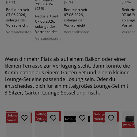
(-30%)
(-29%)
(-30%)
799,00 € /Set
(-25%)
Reduziert seit
Reduziert seit
Reduziert
07.06.2026,
07.06.2026,
07.06.20
Reduziert seit
solange der
solange der
solange 
07.06.2026,
Vorrat reicht
Vorrat reicht
Vorrat re
solange der
Vorrat reicht
Versandkosten
Versandkosten
Versand
Versandkosten
Wenn dir mehr Platz als auf einem Balkon oder einer
kleinen Terrasse zur Verfügung steht, dann könnte die
Kombination aus einem Garten-Set und einem kleinen
Lounge-Set eine passende Lösung sein. Oder du
entscheidest dich für ein mittelgroßes Lounge-Set mit
3-Sitzer, Garten-Lounge-Sessel und Tisch:
-29%
-30%
-33%
Solange der
Solange der
Solange der
Vorrat reicht
Vorrat reicht
DAUERNIEDRIGPREIS
Vorrat reicht
Werbung