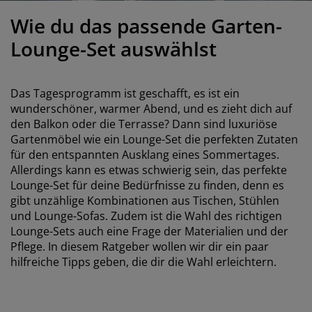
öbelpflege und Zubehör
ensterfolie
artenbeleuchtung
ettlaken
atratzenauflagen
eleuchtung
Wie du das passende Garten-
ubehör
amping
leiderschränke
ettgestelle
aushalt
Lounge-Set auswählst
chlafzimmermöbel
oxbetten
inderzimmer
Das Tagesprogramm ist geschafft, es ist ein
indermatratzen
aschen & Bügeln
wunderschöner, warmer Abend, und es zieht dich auf
den Balkon oder die Terrasse? Dann sind luxuriöse
Gartenmöbel wie ein Lounge-Set die perfekten Zutaten
inderbetten
für den entspannten Ausklang eines Sommertages.
Allerdings kann es etwas schwierig sein, das perfekte
Lounge-Set für deine Bedürfnisse zu finden, denn es
gibt unzählige Kombinationen aus Tischen, Stühlen
und Lounge-Sofas. Zudem ist die Wahl des richtigen
Lounge-Sets auch eine Frage der Materialien und der
Pflege. In diesem Ratgeber wollen wir dir ein paar
hilfreiche Tipps geben, die dir die Wahl erleichtern.