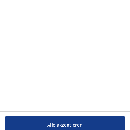
Kategorien
Kategorien
Service und Kontakt
Service und Kontakt
JYSK
JYSK
FIRMENSITZ
Folge JYSK
Alle akzeptieren