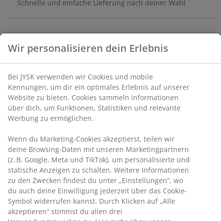
Schnelle und einfache Lieferung nach deiner Wahl
Werte deinen Pavillon mit dem NORDMARKA
Pavillondach auf. Das graue Dach ist beständig gegen
leichten Regen und UV-geschützt, sodass die Farbe
erhalten bleibt. Das Dach ist mit dem NORDMARKA
Pavillon kompatibel.
Eigenschaften
Größe:
B3 x L3 m
Wasserabweisend:
Das Dach ist beständig gegen
leichten Regen und Tau.
UV-geschützt:
Schützt das Dach vor dem
Ausbleichen.
Einfache Montage:
Mit Rippentaschen und
Klettecken.