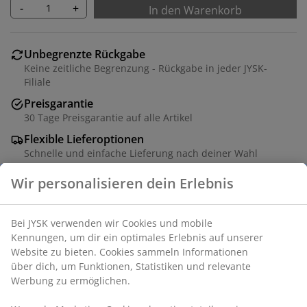
-
+
In den Warenkorb
Unbegrenzte Rückgabe
Keine zeitliche Begrenzung - Rückgabe in jeder JYSK-
Filiale
Preisgarantie
30 Tage Preisgarantie auf alle Artikel
Flexible Lieferoptionen
Schnelle und einfache Lieferung nach deiner Wahl
Sicherheitsnetz aus Kunststoff. Stangen mit
Schaumstoffpolsterung und strapazierfähigem
Gummibezug. Passt zum FALK Trampolin. Ø250 cm.
Artikelnummer: 4700020
Aufbauanleitung