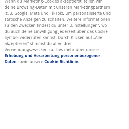
Wir personalisieren dein Erlebnis
Bei JYSK verwenden wir Cookies und mobile Kennungen, um
Produkteigenschaften
dir ein optimales Erlebnis auf unserer Website zu bieten.
Cookies sammeln Informationen über dich, um Funktionen,
Statistiken und relevante Werbung zu ermöglichen.
Bewertungen
Wenn du Marketing-Cookies akzeptierst, teilen wir deine
(
0
)
Browsing-Daten mit unseren Marketingpartnern (z. B. Google,
Meta und TikTok), um personalisierte und statische Anzeigen
zu schalten. Weitere Informationen zu den Zwecken findest du
unter „Einstellungen“, wo du auch deine Einwilligung jederzeit
Lieferung
über das Cookie-Symbol widerrufen kannst. Durch Klicken auf
„Alle akzeptieren“ stimmst du allen drei Verwendungszwecken
zu. Lies mehr über unsere
Erhebung und Verarbeitung
personenbezogener Daten
sowie unsere
Cookie-Richtlinie
.