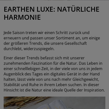
öbelpflege und Zubehör
ensterfolie
artenbeleuchtung
ettlaken
atratzenauflagen
eleuchtung
EARTHEN LUXE: NATÜRLICHE
ubehör
amping
leiderschränke
ettgestelle
aushalt
HARMONIE
chlafzimmermöbel
oxbetten
inderzimmer
Jede Saison treten wir einen Schritt zurück und
indermatratzen
aschen & Bügeln
erneuern und passen unser Sortiment an, um einige
der größeren Trends, die unsere Gesellschaft
durchlebt, widerzuspiegeln.
inderbetten
Einer dieser Trends befasst sich mit unserer
zunehmenden Faszination für die Natur. Das Leben in
einer schnelllebigen Zeit, in der viele von uns in jedem
Augenblick des Tages ein digitales Gerät in der Hand
halten, lässt viele von uns nach mehr Gleichgewicht,
Stabilität und Ruhe in ihrem Leben suchen. In dieser
Hinsicht ist die Natur eine ideale Quelle der Inspiration.