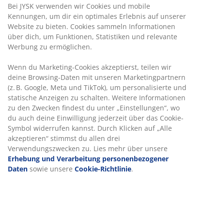
Der runde
Teppich
SANDELTRE besteht aus Naturjute
Bei JYSK verwenden wir Cookies und mobile
und hat eine gewebte Baumwollschnur. Er ist praktisch,
Kennungen, um dir ein optimales Erlebnis auf unserer
dekorativ und in vielen verschiedenen Umgebungen
Website zu bieten. Cookies sammeln Informationen
einsetzbar.
über dich, um Funktionen, Statistiken und relevante
Werbung zu ermöglichen.
Wenn du Marketing-Cookies akzeptierst, teilen wir
deine Browsing-Daten mit unseren Marketingpartnern
(z. B. Google, Meta und TikTok), um personalisierte und
statische Anzeigen zu schalten. Weitere Informationen
zu den Zwecken findest du unter „Einstellungen“, wo
du auch deine Einwilligung jederzeit über das Cookie-
Symbol widerrufen kannst. Durch Klicken auf „Alle
akzeptieren“ stimmst du allen drei
Verwendungszwecken zu. Lies mehr über unsere
Erhebung und Verarbeitung personenbezogener
Daten
sowie unsere
Cookie-Richtlinie
.